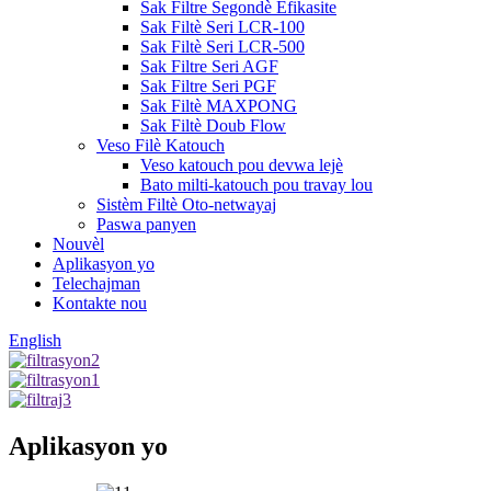
Sak Filtre Segondè Efikasite
Sak Filtè Seri LCR-100
Sak Filtè Seri LCR-500
Sak Filtre Seri AGF
Sak Filtre Seri PGF
Sak Filtè MAXPONG
Sak Filtè Doub Flow
Veso Filè Katouch
Veso katouch pou devwa lejè
Bato milti-katouch pou travay lou
Sistèm Filtè Oto-netwayaj
Paswa panyen
Nouvèl
Aplikasyon yo
Telechajman
Kontakte nou
English
Aplikasyon yo