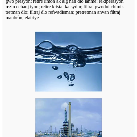
gwo presyon; retire limon ak alg nan dlo lanmè; rekiperasyon
rezin echanj iyon; retire kristal kalsyòm; filtraj pwodui chimik
tretman dlo; filtraj dlo refwadisman; pretretman anvan filtraj
manbràn, elatriye.