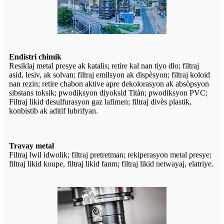
Endistri chimik
Resiklaj metal presye ak katalis; retire kal nan tiyo dlo; filtraj
asid, lesiv, ak solvan; filtraj emilsyon ak dispèsyon; filtraj koloid
nan rezin; retire chabon aktive apre dekolorasyon ak absòpsyon
sibstans toksik; pwodiksyon diyoksid Titàn; pwodiksyon PVC;
Filtraj likid desulfurasyon gaz lafimen; filtraj divès plastik,
konbistib ak aditif lubrifyan.
Travay metal
Filtraj lwil idwolik; filtraj pretretman; rekiperasyon metal presye;
filtraj likid koupe, filtraj likid fanm; filtraj likid netwayaj, elatriye.