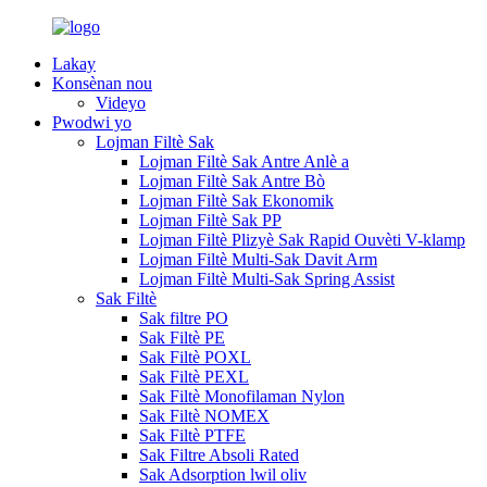
Lakay
Konsènan nou
Videyo
Pwodwi yo
Lojman Filtè Sak
Lojman Filtè Sak Antre Anlè a
Lojman Filtè Sak Antre Bò
Lojman Filtè Sak Ekonomik
Lojman Filtè Sak PP
Lojman Filtè Plizyè Sak Rapid Ouvèti V-klamp
Lojman Filtè Multi-Sak Davit Arm
Lojman Filtè Multi-Sak Spring Assist
Sak Filtè
Sak filtre PO
Sak Filtè PE
Sak Filtè POXL
Sak Filtè PEXL
Sak Filtè Monofilaman Nylon
Sak Filtè NOMEX
Sak Filtè PTFE
Sak Filtre Absoli Rated
Sak Adsorption lwil oliv