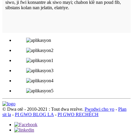
siwo, ji fwi konsantre ak siwo mayi; chabon klè nan poud fib,
sibstans kolan nan jelatin, elatriye.
© Dwa otè - 2010-2021 : Tout dwa rezève.
Pwodwi cho yo
-
Plan
sit la
-
PI GWO BLOG LA
-
PI GWO RECHÈCH