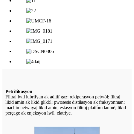
Petrifikasyon
Filtraj lwil lubrifyan ak aditif gaz; rekiperasyon petwòl; filtraj
likid amin ak likid glikòl; pwosesis distilasyon ak fraksyonman;
machin netwayaj likid amin; estasyon filtraj platfòm lanmè; likid
perçage ak enjeksyon lwil, elatriye.