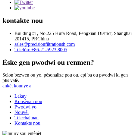
kontakte nou
Building #1, No.225 Hufa Road, Fengxian District, Shanghai
201415, PRChina
sales@precisionfiltrationsh.com
Telefòn: +86-21-5923 8005
Èske gen pwodwi ou renmen?
Selon bezwen ou yo, pèsonalize pou ou, epi ba ou pwodwi ki gen
plis valè.
ankèt kounye a
Lakay
Konsènan nou
Pwodwi yo
Nouvèl
Telechajman
Kontakte nou