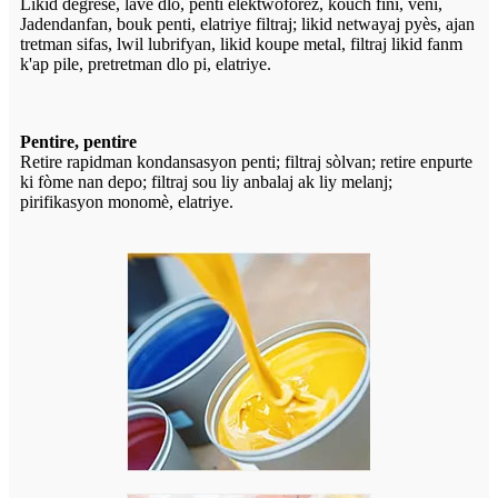
Likid degrese, lave dlo, penti elektwoforèz, kouch fini, vèni,
Jadendanfan, bouk penti, elatriye filtraj; likid netwayaj pyès, ajan
tretman sifas, lwil lubrifyan, likid koupe metal, filtraj likid fanm
k'ap pile, pretretman dlo pi, elatriye.
Pentire, pentire
Retire rapidman kondansasyon penti; filtraj sòlvan; retire enpurte
ki fòme nan depo; filtraj sou liy anbalaj ak liy melanj;
pirifikasyon monomè, elatriye.