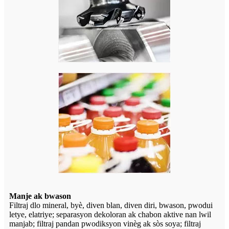
Manje ak bwason
Filtraj dlo mineral, byè, diven blan, diven diri, bwason, pwodui
letye, elatriye; separasyon dekoloran ak chabon aktive nan lwil
manjab; filtraj pandan pwodiksyon vinèg ak sòs soya; filtraj